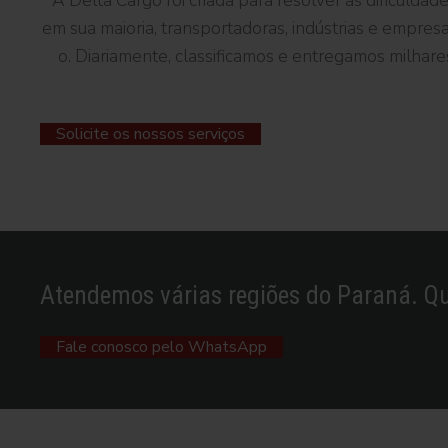
A
Delta
Cargo
foi
criada
para
resolver
as
dificuldad
em
sua
maioria,
transportadoras,
indú
strias
e
empres
o.
Diariamente,
classificamos
e
entregamos
milhar
Solicite os nossos serviços
Envie-nos uma mensagem
Atendemos várias regiões do Paraná. Qu
Fale conosco pelo WhatsApp