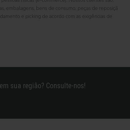
e
pessoas
fí
sicas (
e-
commerce). Nossos
clientes
sã
o,
as,
embalagens,
bens
de
consumo,
peç
as
de
reposiçã
ndamento
e
picking
de
acordo
com
as
exigê
ncias
de
em sua região? Consulte-nos!