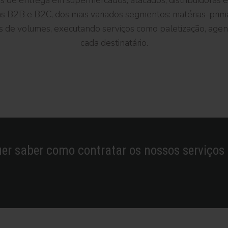
es
de
entrega
em
supermercados,
atacados,
distribuidoras
as
B2B
e
B2C,
dos
mais
variados
segmentos:
maté
rias-
prim
es
de
volumes,
executando
serviç
os
como
paletizaçã
o,
age
cada
destinatá
rio.
!
er saber como contratar os nossos serviços 