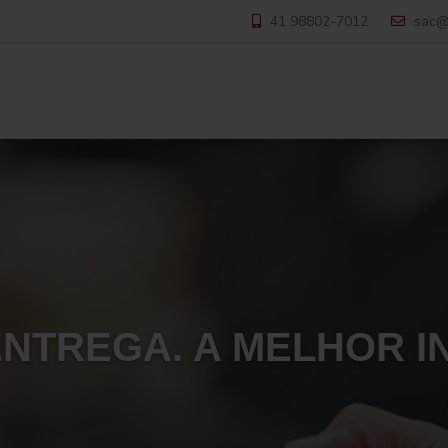
41 98802-7012
sac@
ENTREGA. A MELHOR 