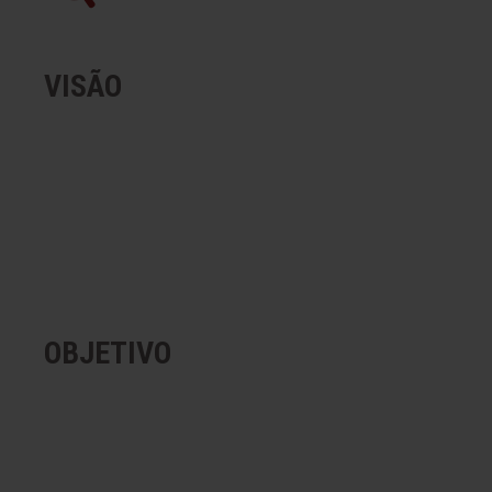
VISÃO
Garantir aos nossos clientes vantag
OBJETIVO
Ser referência de qualidade em distr