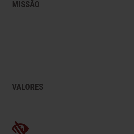
MISSÃO
Atender as necessidades de distribu
respeito à vida humana e ao meio a
VALORES
A vida humana, o meio ambiente, o re